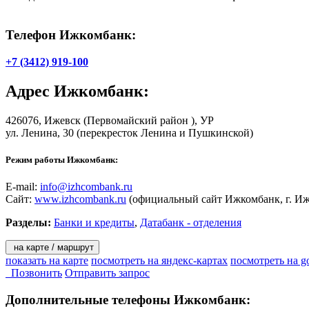
Телефон Ижкомбанк:
+7 (3412) 919-100
Адрес
Ижкомбанк
:
426076,
Ижевск
(Первомайский район ), УР
ул. Ленина, 30
(перекресток Ленина и Пушкинской)
Режим работы Ижкомбанк:
E-mail:
info@izhcombank.ru
Сайт:
www.izhcombank.ru
(официальный сайт Ижкомбанк, г. Иж
Разделы:
Банки и кредиты
,
Датабанк - отделения
на карте / маршрут
показать на карте
посмотреть на яндекс-картах
посмотреть на g
Позвонить
Отправить запрос
Дополнительные телефоны
Ижкомбанк: