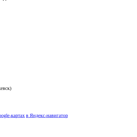
евск)
oogle-картах
в Яндекс-навигатор